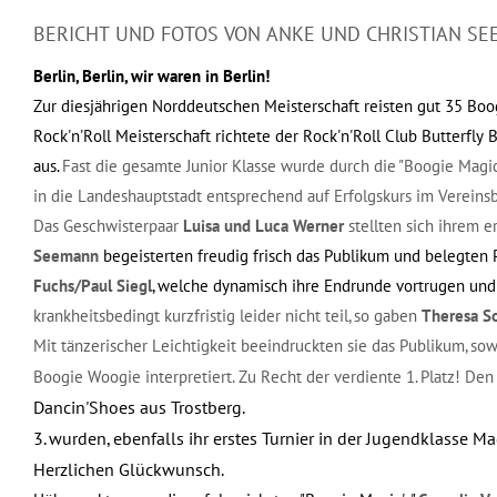
BERICHT UND FOTOS VON ANKE UND CHRISTIAN S
Berlin, Berlin, wir waren in Berlin!
Zur diesjährigen Norddeutschen Meisterschaft reisten gut 35 Boogi
Rock'n'Roll Meisterschaft richtete der Rock'n'Roll Club Butterfly
aus.
Fast die gesamte Junior Klasse wurde durch die "Boogie Magi
in die Landeshauptstadt entsprechend auf Erfolgskurs im Vereinsb
Das Geschwisterpaar
Luisa und Luca Werner
stellten sich ihrem e
Seemann
begeisterten freudig frisch das Publikum und belegten P
Fuchs/Paul Siegl
, welche dynamisch ihre Endrunde vortrugen und s
krankheitsbedingt kurzfristig leider nicht teil, so gaben
Theresa S
Mit tänzerischer Leichtigkeit beeindruckten sie das Publikum, sow
Boogie Woogie interpretiert. Zu Recht der verdiente 1. Platz! Den 
Dancin'Shoes aus Trostberg.
3. wurden, ebenfalls ihr erstes Turnier in der Jugendklass
Herzlichen Glückwunsch.