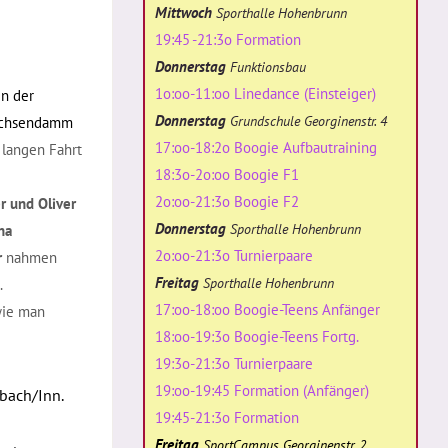
Mittwoch
Sporthalle Hohenbrunn
19:45 -21:3o Formation
Donnerstag
Funktionsbau
1o:oo-11:oo Linedance (Einsteiger)
in der
Donnerstag
Grundschule Georginenstr. 4
 Sachsendamm
17:oo-18:2o Boogie Aufbautraining
 langen Fahrt
18:3o-2o:oo Boogie F1
2o:oo-21:3o Boogie F2
r und Oliver
Donnerstag
Sporthalle Hohenbrunn
na
2o:oo-21:3o Turnierpaare
r
nahmen
Freitag
Sporthalle Hohenbrunn
.
17:oo-18:oo Boogie-Teens Anfänger
 wie man
18:oo-19:3o Boogie-Teens Fortg.
19:3o-21:3o Turnierpaare
19:oo-19:45 Formation (Anfänger)
mbach/Inn.
19:45-21:3o Formation
Freitag
SportCampus Georginenstr. 2