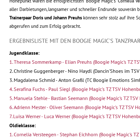
Höhepunkt waren die erfolgreichsten "Boogie Magic's"
Cornelia V
aller Darbietungen, langsamer und schneller Endrunde souverän be
Trainerpaar Doris und Johann Preuhs
können sehr stolz auf ihre S
abgerufen und zum Erfolg gebracht.
ERGEBNISLISTE MIT DEN BOOGIE MAGIC'S TANZPAA
Jugendklasse:
1. Theresa Sommerkamp - Elian Preuhs (Boogie Magic's TZ TS
2. Christine Guggenberger - Nino Haydl (Dancin'Shoes im TSV T
3. Magdalena Schmid - Anton Graßl (TC Boogie Emotions Simb
4. Serafina Fuchs - Paul Siegl (Boogie Magic's TZ TSV Hohenb
5. Manuela Stehle - Bastian Seemann (Boogie Magic's TZ TSV
6. Adrienn Mester - Oliver Seemann (Boogie Magic's TZ TSV H
7. Luisa Werner - Luca Werner (Boogie Magic's TZ TSV Hohenbr
Oldieklasse:
1. Cornelia Versteegen - Stephan Eichhorn (Boogie Magic's T