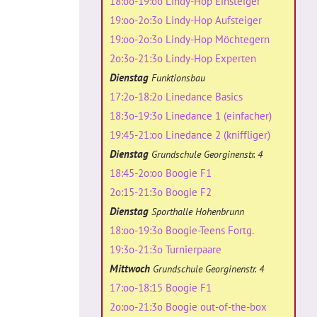
18:oo-19:oo Lindy-Hop Einsteiger
19:oo-2o:3o Lindy-Hop Aufsteiger
19:oo-2o:3o Lindy-Hop Möchtegern
2o:3o-21:3o Lindy-Hop Experten
Dienstag
Funktionsbau
17:2o-18:2o Linedance Basics
18:3o-19:3o Linedance 1 (einfacher)
19:45-21:oo Linedance 2 (kniffliger)
Dienstag
Grundschule Georginenstr. 4
18:45-2o:oo Boogie F1
2o:15-21:3o Boogie F2
Dienstag
Sporthalle Hohenbrunn
18:oo-19:3o Boogie-Teens Fortg.
19:3o-21:3o Turnierpaare
Mittwoch
Grundschule Georginenstr. 4
17:oo-18:15 Boogie F1
2o:oo-21:3o Boogie out-of-the-box