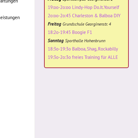
wartungen
19:oo-2o:oo Lindy-Hop Do.It.Yourself
2o:oo-2o:45 Charleston & Balboa DIY
Leistungen
Freitag
Grundschule Georginenstr. 4
18:2o-19:45 Boogie F1
Sonntag
Sporthalle Hohenbrunn
18:3o-19:3o Balboa, Shag, Rockabilly
19:3o-2o:3o freies Training für ALLE