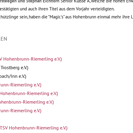
ersteegen und Stephan Eichhorn
Senior Klasse A, welche die hohen Er
stätigten und auch ihren Titel aus dem Vorjahr verteidigten.
chützlinge sein, haben die "Magic's" aus Hohenbrunn einmal mehr ihre 
REN
V Hohenbrunn-Riemerling e.V.)
rostberg e.V.)
ach/Inn e.V.)
runn-Riemerling e.V.)
 Hohenbrunn-Riemerling e.V.)
ohenbrunn-Riemerling e.V.)
unn-Riemerling e.V.)
Z TSV Hohenbrunn-Riemerling e.V.)