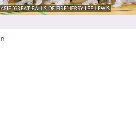
FIE "GREAT BALLS OF FIRE" JERRY LEE LEWIS
in