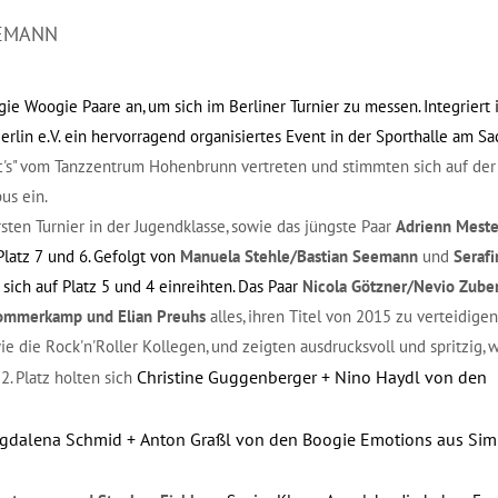
EEMANN
e Woogie Paare an, um sich im Berliner Turnier zu messen. Integriert 
 Berlin e.V. ein hervorragend organisiertes Event in der Sporthalle am
c's" vom Tanzzentrum Hohenbrunn vertreten und stimmten sich auf der
us ein.
rsten Turnier in der Jugendklasse, sowie das jüngste Paar
Adrienn Meste
latz 7 und 6. Gefolgt von
Manuela Stehle/Bastian Seemann
und
Serafi
ich auf Platz 5 und 4 einreihten. Das Paar
Nicola Götzner/Nevio Zube
ommerkamp und Elian Preuhs
alles, ihren Titel von 2015 zu verteidigen
ie die Rock'n'Roller Kollegen, und zeigten ausdrucksvoll und spritzig,
Christine Guggenberger + Nino Haydl von den
2. Platz holten sich
e Magdalena Schmid + Anton Graßl von den Boogie Emotions aus Si