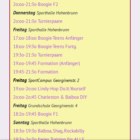
2o:oo-21:3o Boogie F2
Donnerstag
Sporthalle Hohenbrunn
2o:oo-21:3o Turnierpaare
Freitag
Sporthalle Hohenbrunn
17:oo-18:oo Boogie-Teens Anfänger
18:oo-19:3o Boogie-Teens Fortg.
19:3o-21:3o Turnierpaare
19:oo-19:45 Formation (Anfänger)
19:45-21:3o Formation
Freitag
SportCampus Georginenstr. 2
19:oo-2o:oo Lindy-Hop Do.It.Yourself
2o:oo-2o:45 Charleston & Balboa DIY
Freitag
Grundschule Georginenstr. 4
18:2o-19:45 Boogie F1
Sonntag
Sporthalle Hohenbrunn
18:3o-19:3o Balboa, Shag, Rockabilly
19:3o-2o:3o freies Training für ALLE