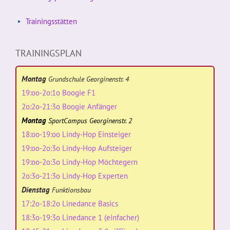
Trainingsstätten
TRAININGSPLAN
Montag
Grundschule Georginenstr. 4
19:oo-2o:1o Boogie F1
2o:2o-21:3o Boogie Anfänger
Montag
SportCampus Georginenstr. 2
18:oo-19:oo Lindy-Hop Einsteiger
19:oo-2o:3o Lindy-Hop Aufsteiger
19:oo-2o:3o Lindy-Hop Möchtegern
2o:3o-21:3o Lindy-Hop Experten
Dienstag
Funktionsbau
17:2o-18:2o Linedance Basics
18:3o-19:3o Linedance 1 (einfacher)