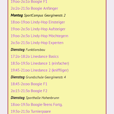
19:oo-2o:1o Boogie F1
2o:2o-21:3o Boogie Anfänger
Montag
SportCampus Georginenstr. 2
18:oo-19:oo Lindy-Hop Einsteiger
19:oo-2o:3o Lindy-Hop Aufsteiger
19:oo-2o:3o Lindy-Hop Möchtegern
2o:3o-21:3o Lindy-Hop Experten
Dienstag
Funktionsbau
17:2o-18:2o Linedance Basics
18:3o-19:3o Linedance 1 (einfacher)
19:45-21:oo Linedance 2 (kniffliger)
Dienstag
Grundschule Georginenstr. 4
18:45-2o:oo Boogie F1
2o:15-21:3o Boogie F2
Dienstag
Sporthalle Hohenbrunn
18:oo-19:3o Boogie-Teens Fortg.
19:3o-21:3o Turnierpaare