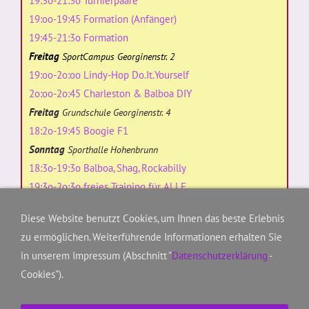
19:3o-21:3o Turnierpaare
19:oo-19:45 Formation (Anfänger)
19:45-21:3o Formation
Freitag
SportCampus Georginenstr. 2
19:oo-2o:oo Lindy-Hop Do.It.Yourself
2o:oo-2o:45 Charleston & Balboa DIY
Freitag
Grundschule Georginenstr. 4
18:2o-19:45 Boogie F1
Sonntag
Sporthalle Hohenbrunn
18:3o-19:3o Balboa, Shag, Rockabilly
19:3o-2o:3o freies Training für ALLE
Diese Website benutzt Cookies, um Ihnen das beste Erlebnis
zu ermöglichen. Weiterführende Informationen erhalten Sie
Kontakt/Ansprechpartner
in unserem Impressum (Abschnitt "
Datenschutzerklärung
-
Boogie Magic's für Ihre Show buchen
Cookies").
TSV: Anmeldung & Mitgliedsbeiträge