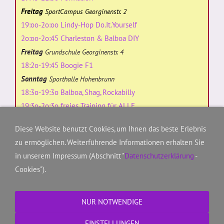
Freitag
SportCampus Georginenstr. 2
19:oo-2o:oo Lindy-Hop Do.It.Yourself
2o:oo-2o:45 Charleston & Balboa DIY
Freitag
Grundschule Georginenstr. 4
18:2o-19:45 Boogie F1
Sonntag
Sporthalle Hohenbrunn
18:3o-19:3o Balboa, Shag, Rockabilly
19:3o-2o:3o freies Training für ALLE
Diese Website benutzt Cookies, um Ihnen das beste Erlebnis
zu ermöglichen. Weiterführende Informationen erhalten Sie
Kontakt/Ansprechpartner
in unserem Impressum (Abschnitt "
Datenschutzerklärung
-
Boogie Magic's für Ihre Show buchen
Cookies").
TSV: Anmeldung & Mitgliedsbeiträge
Informationsblatt & Änderungsmitteilung
NUR NOTWENDIGE
EINSTELLUNGEN