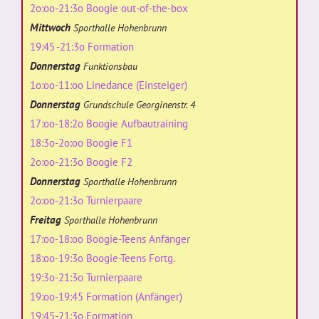
2o:oo-21:3o Boogie out-of-the-box
Mittwoch
Sporthalle Hohenbrunn
19:45 -21:3o Formation
Donnerstag
Funktionsbau
1o:oo-11:oo Linedance (Einsteiger)
Donnerstag
Grundschule Georginenstr. 4
17:oo-18:2o Boogie Aufbautraining
18:3o-2o:oo Boogie F1
2o:oo-21:3o Boogie F2
Donnerstag
Sporthalle Hohenbrunn
2o:oo-21:3o Turnierpaare
Freitag
Sporthalle Hohenbrunn
17:oo-18:oo Boogie-Teens Anfänger
18:oo-19:3o Boogie-Teens Fortg.
19:3o-21:3o Turnierpaare
19:oo-19:45 Formation (Anfänger)
19:45-21:3o Formation