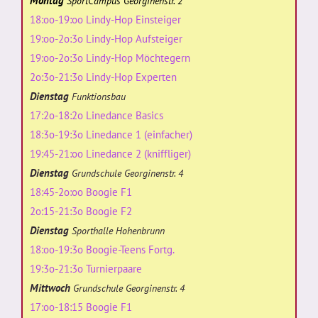
Montag
SportCampus Georginenstr. 2
18:oo-19:oo Lindy-Hop Einsteiger
19:oo-2o:3o Lindy-Hop Aufsteiger
19:oo-2o:3o Lindy-Hop Möchtegern
2o:3o-21:3o Lindy-Hop Experten
Dienstag
Funktionsbau
17:2o-18:2o Linedance Basics
18:3o-19:3o Linedance 1 (einfacher)
19:45-21:oo Linedance 2 (kniffliger)
Dienstag
Grundschule Georginenstr. 4
18:45-2o:oo Boogie F1
2o:15-21:3o Boogie F2
Dienstag
Sporthalle Hohenbrunn
18:oo-19:3o Boogie-Teens Fortg.
19:3o-21:3o Turnierpaare
Mittwoch
Grundschule Georginenstr. 4
17:oo-18:15 Boogie F1