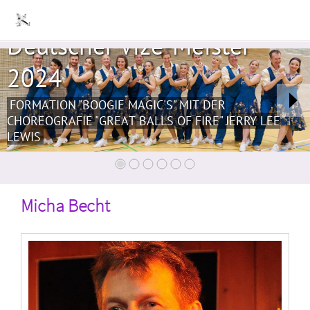
Deutscher Vize-Meister
2024
FORMATION "BOOGIE MAGIC'S" MIT DER
CHOREOGRAFIE "GREAT BALLS OF FIRE" JERRY LEE
LEWIS
Micha Becht